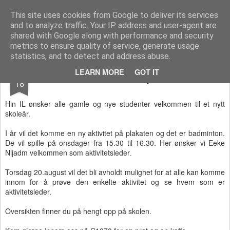
Høgskolen i Narviks Idrettslag
Velkommen til Høgskolen i Narviks Idrettslag! Her vil det fortløpende bli lagt ut relevant informasjon som omhandler idrettslaget, innslag fra treninger, kunngjøringer etc. Som organisasjoner flest vil både nettsiden og idrettslaget stadig utvikle seg. Målet vårt er at flest mulig medlemmer, og da først og fremst studenter, skal få muligheten til å delta i aktiviteter! Det være seg i allerede eksisterende eller aktivt bidra til å utvide tilbudet ettersom interessen også er veldig dynamisk.
This site uses cookies from Google to deliver its services
and to analyze traffic. Your IP address and user-agent are
Pages
shared with Google along with performance and security
metrics to ensure quality of service, generate usage
statistics, and to detect and address abuse.
AUG
LEARN MORE
GOT IT
Velkommen til et nytt skoleår
18
Hin IL ønsker alle gamle og nye studenter velkommen til et nytt
skoleår.
I år vil det komme en ny aktivitet på plakaten og det er badminton.
De vil spille på onsdager fra 15.30 til 16.30. Her ønsker vi Eeke
Nijadm velkommen som aktivitetsleder
.
Torsdag 20.august vil det bli avholdt mulighet for at alle kan komme
innom for å prøve den enkelte aktivitet og se hvem som er
aktivitetsleder.
Oversikten finner du på hengt opp på skolen.