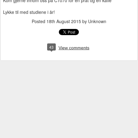
Kom gjerne innom oss på C1070 for en prat og en kaffe
Lykke til med studiene i år!
Posted
18th August 2015
by Unknown
43
View comments